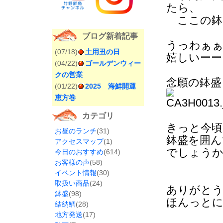
たら、
ここの鉢
ブログ新着記事
うっわぁぁあぁ
(07/18)
土用丑の日
嬉しいーーー
(04/22)
ゴールデンウィー
クの営業
念願の鉢盛
(01/22)
2025 海鮮開運
恵方巻
カテゴリ
きっと今頃
お昼のランチ
(31)
鉢盛を囲ん
アクセスマップ
(1)
でしょうか
今日のおすすめ
(614)
お客様の声
(58)
イベント情報
(30)
取扱い商品
(24)
ありがと
鉢盛
(98)
ほんっとに
結納鯛
(28)
地方発送
(17)