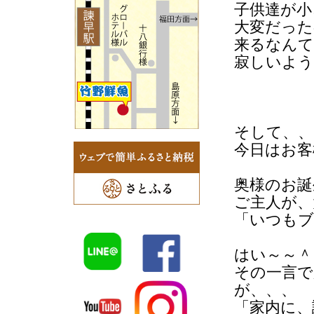
子供達が小
大変だった
来るなんて
寂しいよう
そして、、
今日はお客
奥様のお誕
ご主人が、
「いつもブ
はい～～＾
その一言で
が、、、
「家内に、