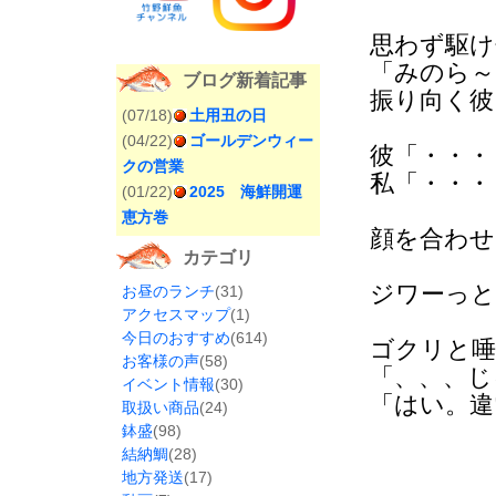
思わず駆け
「みのら～
ブログ新着記事
振り向く彼
(07/18)
土用丑の日
(04/22)
ゴールデンウィー
彼「・・・
クの営業
私「・・・
(01/22)
2025 海鮮開運
恵方巻
顔を合わせ
カテゴリ
ジワーっと
お昼のランチ
(31)
アクセスマップ
(1)
今日のおすすめ
(614)
ゴクリと唾
お客様の声
(58)
「、、、じ
イベント情報
(30)
「はい。違
取扱い商品
(24)
鉢盛
(98)
結納鯛
(28)
地方発送
(17)