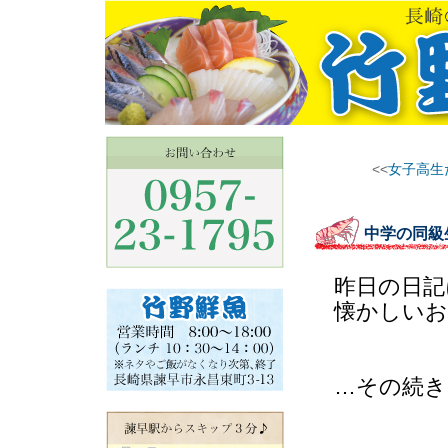
<<
女子高生
中学の同級
昨日の日記
懐かしいお
…その続き