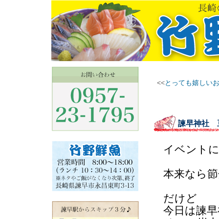
<<
とっても嬉しい
諫早神社 
イベントに
本来なら節
だけど
今日は諫早