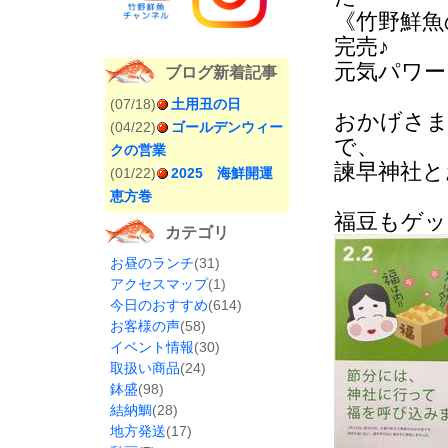
《竹野鮮魚
完売♪
元気パワー
ブログ新着記事
(07/18)
土用丑の日
おかげさま
(04/22)
ゴールデンウィー
で、
クの営業
諫早神社と
(01/22)
2025 海鮮開運
恵方巻
福豆もゲッ
カテゴリ
お昼のランチ
(31)
アクセスマップ
(1)
今日のおすすめ
(614)
お客様の声
(58)
イベント情報
(30)
取扱い商品
(24)
鉢盛
(98)
結納鯛
(28)
地方発送
(17)