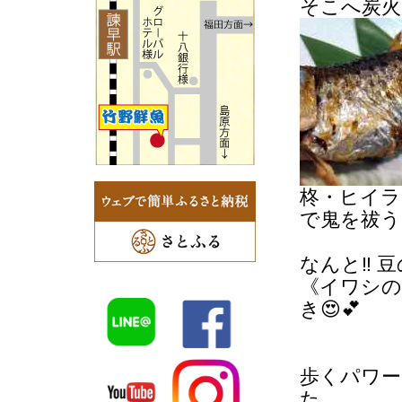
そこへ炭火
柊・ヒイラ
で鬼を祓う
なんと‼️
《イワシの
き😍💕
歩くパワー
た